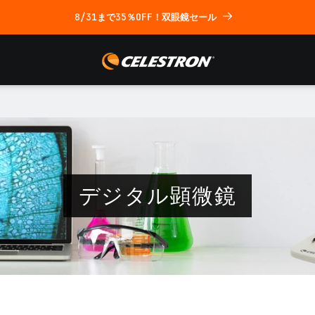
8/31まで35％OFF！双眼鏡セール
コ
デジタル顕微鏡
レ
ク
シ
ョ