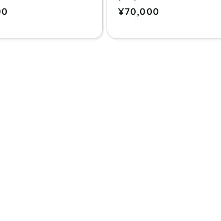
00
通
¥70,000
常
価
格