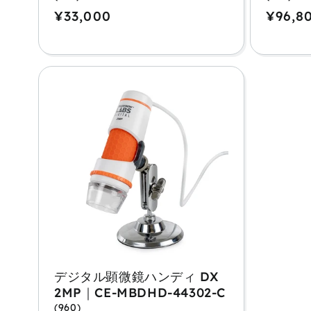
通
¥33,000
通
¥96,8
常
常
価
価
格
格
デジタル顕微鏡ハンディ DX
2MP｜CE-MBDHD-44302-C
(960)