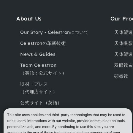
About Us
Our Pro
Our Story - Celestronについて
天体望遠
Celestronの革新技術
天体撮影
News & Guides
天体望遠
Team Celestron
双眼鏡＆
（英語：公式サイト）
顕微鏡
取材・プレス
（代理店サイト）
公式サイト（英語）
This site uses cookies and third-party technologies that may be used to
track users' interactions with our website, provide communication tools,
personalize ads, and more. By continuing to use this site, you are
agreeing to the use of these technologies and the processing of your