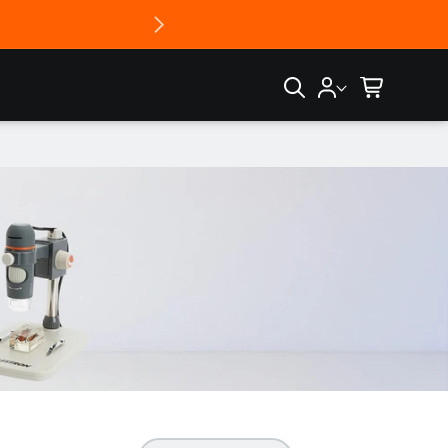
10日9時以
Account
カ
and
ー
Wishlist
ト