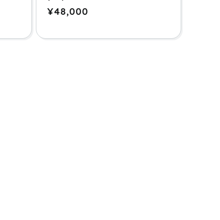
通
¥48,000
常
価
格