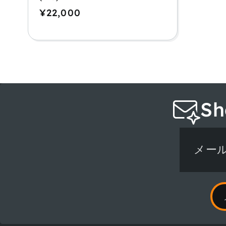
通
¥22,000
常
価
格
S
メー